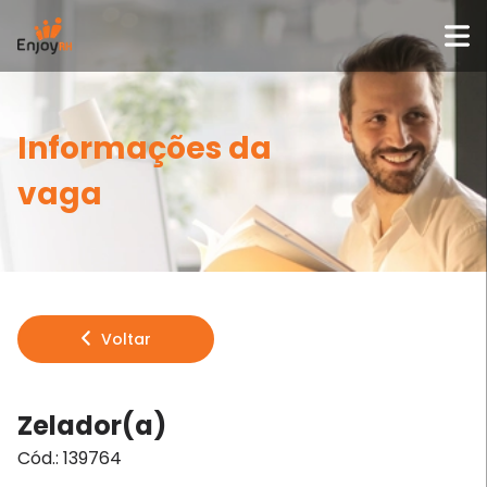
Informações da
vaga
Voltar
Zelador(a)
Cód.:
139764