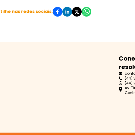
ilhe nas redes sociais:
Cone
resol
cont
(44) 
(44) 
Av. T
Centr