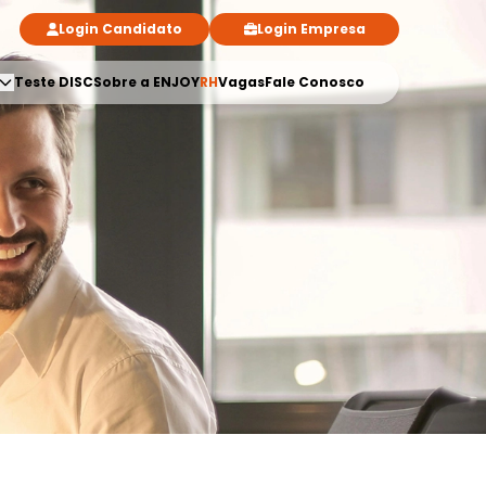
Login Candidato
Login Empresa
Teste DISC
Sobre a ENJOY
RH
Vagas
Fale Conosco