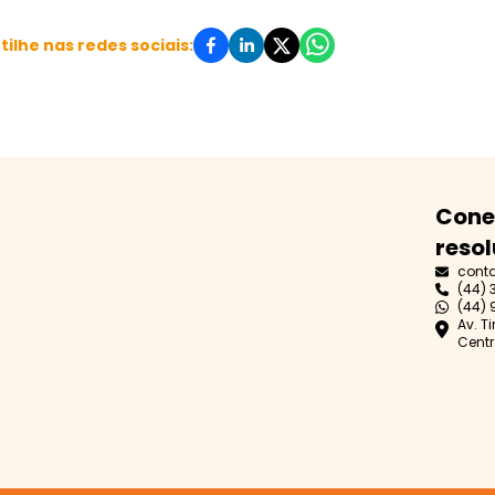
ilhe nas redes sociais:
Cone
resol
cont
(44) 
(44) 
Av. T
Centr