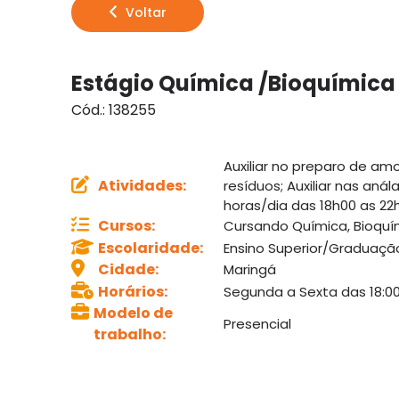
Voltar
Estágio Química /Bioquímica
Cód.:
138255
Auxiliar no preparo de am
Atividades
:
resíduos; Auxiliar nas aná
horas/dia das 18h00 as 22h
Cursos
:
Cursando Química, Bioquím
Escolaridade
:
Ensino Superior/Graduaç
Cidade
:
Maringá
Horários
:
Segunda a Sexta das 18:00
Modelo de
Presencial
trabalho
: