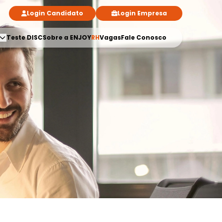
Login Candidato
Login Empresa
Teste DISC
Sobre a ENJOY
RH
Vagas
Fale Conosco