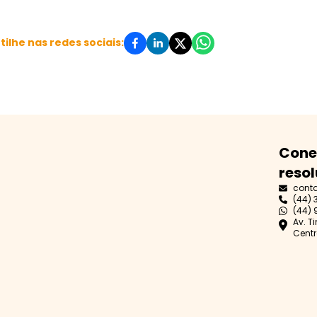
ilhe nas redes sociais:
Cone
resol
cont
(44) 
(44) 
Av. T
Centr