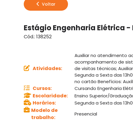
Voltar
Estágio Engenharia Elétrica -
Cód.:
138252
Auxiliar no atendimento a
acompanhamento de siste
Atividades
:
de visitas técnicas; Auxi
Segunda a Sexta das 13h00 
no cartão Benefícios: Auxí
Cursos
:
Cursando Engenharia Elétr
Escolaridade
:
Ensino Superior/Graduaç
Horários
:
Segunda a Sexta das 13h0
Modelo de
Presencial
trabalho
: