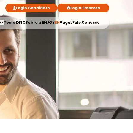
Login Candidato
Login Empresa
Teste DISC
Sobre a ENJOY
RH
Vagas
Fale Conosco