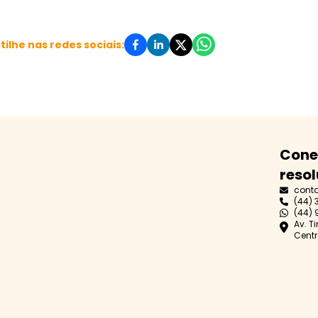
ilhe nas redes sociais:
Cone
resol
cont
(44) 
(44) 
Av. T
Centr