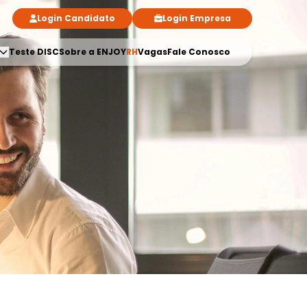
Login Candidato
Login Empresa
Teste DISC
Sobre a ENJOY
RH
Vagas
Fale Conosco