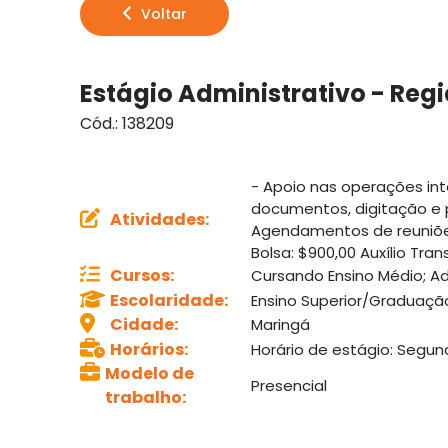
Voltar
Estágio Administrativo - Reg
Cód.:
138209
- Apoio nas operações int
documentos, digitação e p
Atividades
:
Agendamentos de reuniões 
Bolsa: $900,00 Auxílio Tran
Cursos
:
Cursando Ensino Médio; Ad
Escolaridade
:
Ensino Superior/Graduaç
Cidade
:
Maringá
Horários
:
Horário de estágio: Segund
Modelo de
Presencial
trabalho
: