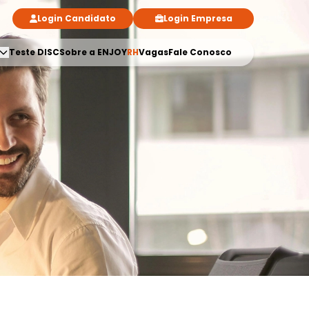
Login Candidato
Login Empresa
Teste DISC
Sobre a ENJOY
RH
Vagas
Fale Conosco